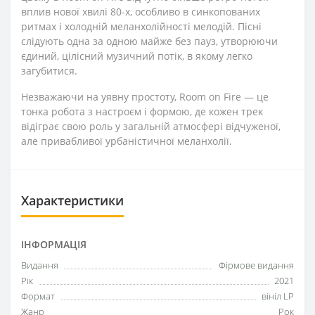
вплив нової хвилі 80-х, особливо в синкопованих
ритмах і холодній меланхолійності мелодій. Пісні
слідують одна за одною майже без пауз, утворюючи
єдиний, цілісний музичний потік, в якому легко
загубитися.
Незважаючи на уявну простоту, Room on Fire — це
тонка робота з настроєм і формою, де кожен трек
відіграє свою роль у загальній атмосфері відчуженої,
але привабливої урбаністичної меланхолії.
Характеристики
ІНФОРМАЦІЯ
Видання
Фірмове видання
Рік
2021
Формат
вініл LP
Жанр
Рок