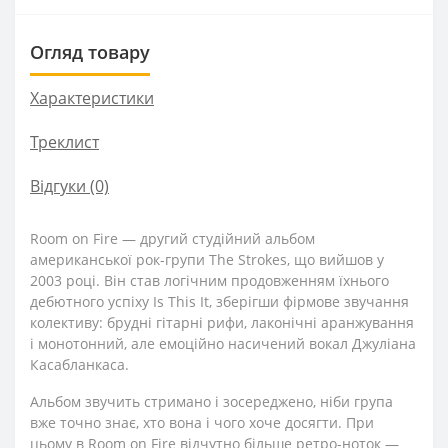
Огляд товару
Характеристики
Треклист
Відгуки (0)
Room on Fire — другий студійний альбом
американської рок-групи The Strokes, що вийшов у
2003 році. Він став логічним продовженням їхнього
дебютного успіху Is This It, зберігши фірмове звучання
колективу: брудні гітарні рифи, лаконічні аранжування
і монотонний, але емоційно насичений вокал Джуліана
Касабланкаса.
Альбом звучить стримано і зосереджено, ніби група
вже точно знає, хто вона і чого хоче досягти. При
цьому в Room on Fire відчутно більше ретро-ноток —