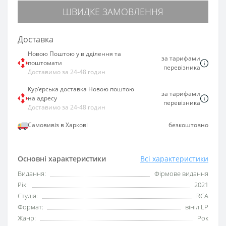
ШВИДКЕ ЗАМОВЛЕННЯ
Доставка
Новою Поштою у відділення та
за тарифами
поштомати
перевізника
Доставимо за 24-48 годин
Кур'єрська доставка Новою поштою
за тарифами
на адресу
перевізника
Доставимо за 24-48 годин
Самовивіз в Харкові
безкоштовно
Основні характеристики
Всі характеристики
Видання:
Фірмове видання
Рік:
2021
Студія:
RCA
Формат:
вініл LP
Жанр:
Рок