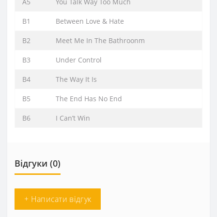
A5
You Talk Way Too Much
B1
Between Love & Hate
B2
Meet Me In The Bathroonm
B3
Under Control
B4
The Way It Is
B5
The End Has No End
B6
I Can’t Win
Відгуки (0)
+ Написати відгук