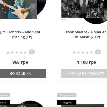
Jimi Hendrix – Midnight
Frank Sinatra - A Man A
Lightning (LP)
His Music (2 LP)
0
0
968 грн
1 100 грн
ДО КОШИКА
НЕМАЄ В НАЯВНОСТІ
лярний
Популярний
дано
Продано