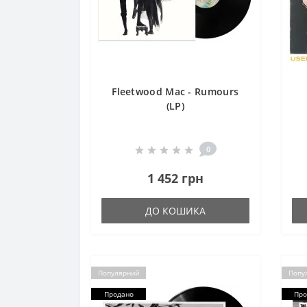
Fleetwood Mac - Rumours
(LP)
0
1 452 грн
ДО КОШИКА
Популярний
Попу
Продано
Про