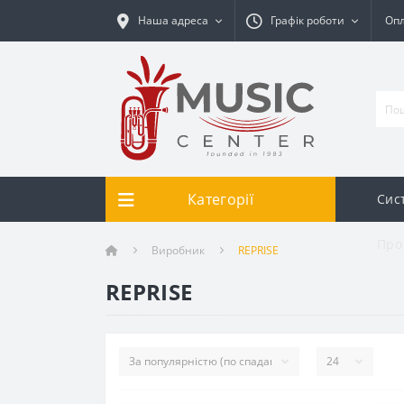
Наша адреса
Графік роботи
Опл
Категорії
Сис
Про
Виробник
REPRISE
REPRISE