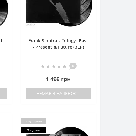
nd
Frank Sinatra - Trilogy: Past
- Present & Future (3LP)
0
1 496 грн
НЕМАЄ В НАЯВНОСТІ
Популярний
Продано