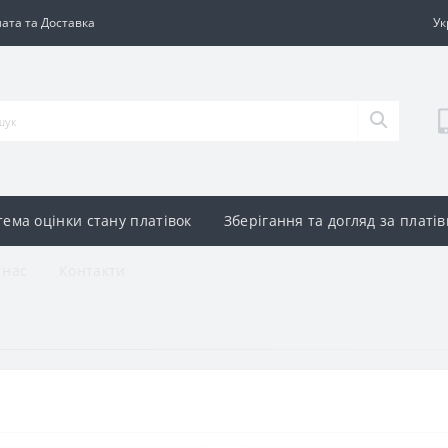
ата та Доставка
Ук
тема оцінки стану платівок
Зберігання та догляд за платі
 нас
Контакти