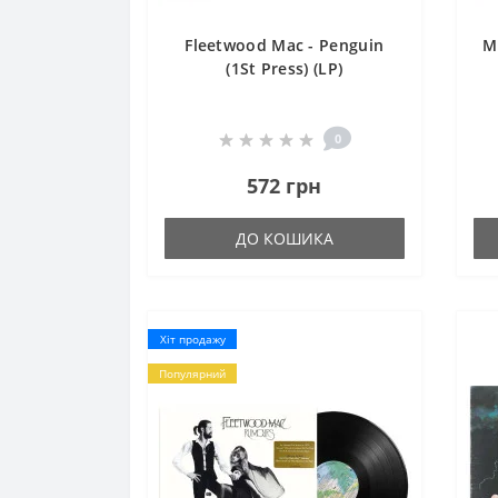
Fleetwood Mac - Penguin
M
(1St Press) (LP)
0
572 грн
ДО КОШИКА
Хіт продажу
Популярний