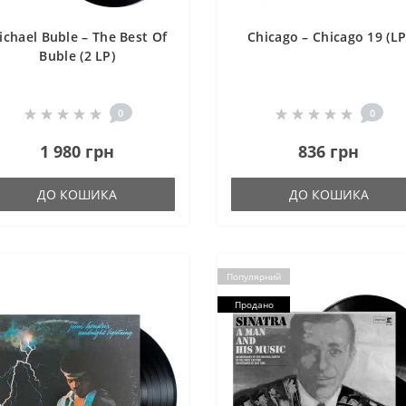
ichael Buble – The Best Of
Chicago ‎– Chicago 19 (LP
Buble (2 LP)
0
0
1 980 грн
836 грн
ДО КОШИКА
ДО КОШИКА
Популярний
Продано