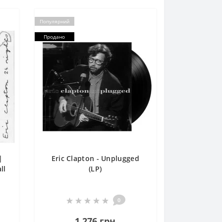
Популярний
Продано
|
Eric Clapton - Unplugged
ll
(LP)
0
1 276 грн