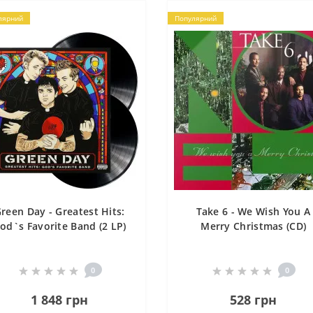
лярний
Популярний
reen Day - Greatest Hits:
Take 6 - We Wish You A
od`s Favorite Band (2 LP)
Merry Christmas (CD)
0
0
1 848 грн
528 грн