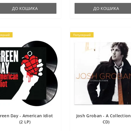
ДО КОШИКА
ДО КОШИКА
лярний
Популярний
reen Day - American Idiot
Josh Groban - A Collection
(2 LP)
CD)