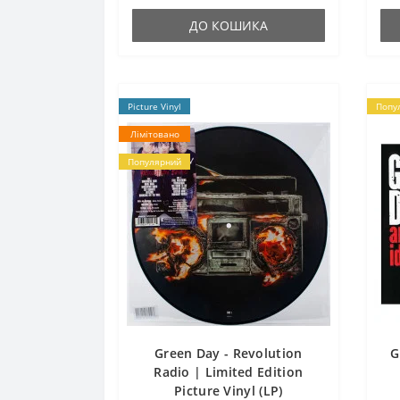
ДО КОШИКА
Picture Vinyl
Попу
Лімітовано
Популярний
Green Day - Revolution
G
Radio | Limited Edition
Picture Vinyl (LP)