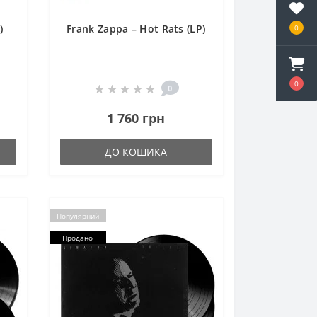
)
Frank Zappa – Hot Rats (LP)
0
0
0
1 760 грн
ДО КОШИКА
Популярний
Продано