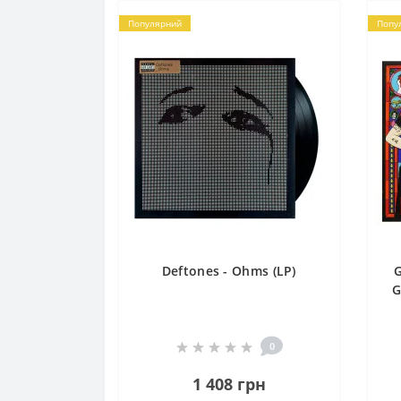
Популярний
Попу
Deftones - Ohms (LP)
G
G
0
1 408 грн