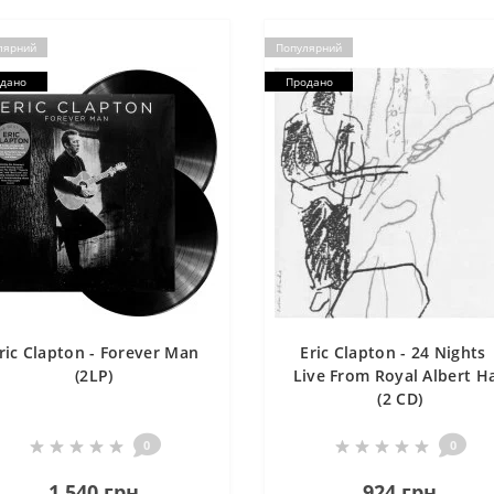
лярний
Популярний
дано
Продано
ric Clapton - Forever Man
Eric Clapton - 24 Nights 
(2LP)
Live From Royal Albert Ha
(2 CD)
0
0
1 540 грн
924 грн