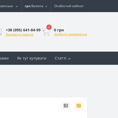
раїнська
грн
Валюта
Особистий кабінет
0
0 грн
+38 (095) 641-84-99
Зробити замовлення
Замовити дзвінок
вками
Як тут купувати
Статті