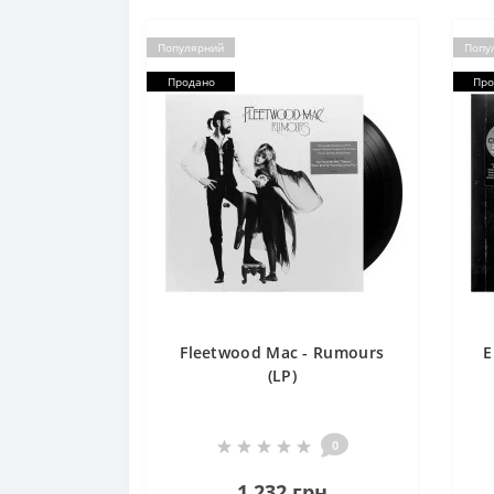
Популярний
Попу
Продано
Про
Fleetwood Mac - Rumours
E
(LP)
0
1 232 грн