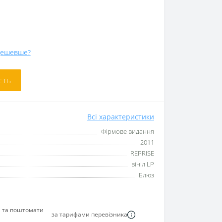
дешевше?
сть
Всі характеристики
Фірмове видання
2011
REPRISE
вініл LP
Блюз
я та поштомати
за тарифами перевізника