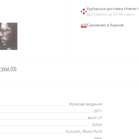
Кур'єрська доставка Новою
Доставимо за 24-48 годин
Самовивіз в Харкові
гуки (0)
Фірмове видання
2011
вініл LP
Блюз
Acoustic, Blues Rock
New