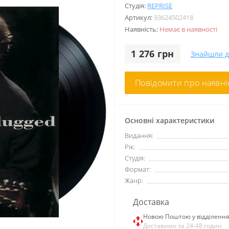
Студія:
REPRISE
Артикул:
93624502418
Наявність:
Немає в наявності
1 276 грн
Знайшли 
Повідомити про наявні
Основні характеристики
Видання:
Рік:
Студія:
Формат:
Жанр:
Доставка
Новою Поштою у відділенн
Доставимо за 24-48 годин