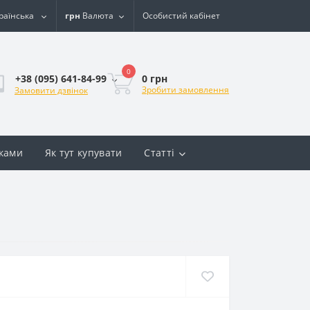
раїнська
грн
Валюта
Особистий кабінет
0
0 грн
+38 (095) 641-84-99
Зробити замовлення
Замовити дзвінок
вками
Як тут купувати
Статті