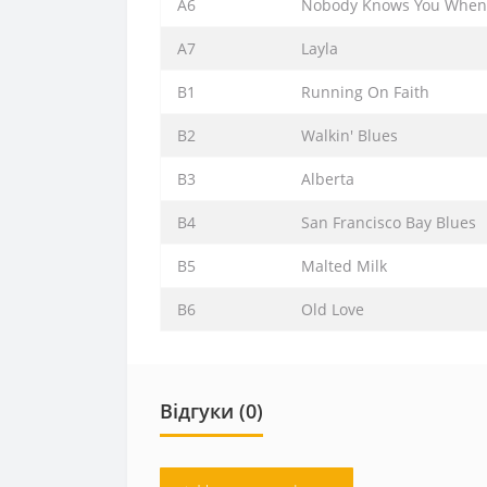
A6
Nobody Knows You When 
A7
Layla
B1
Running On Faith
B2
Walkin' Blues
B3
Alberta
B4
San Francisco Bay Blues
B5
Malted Milk
B6
Old Love
Відгуки (0)