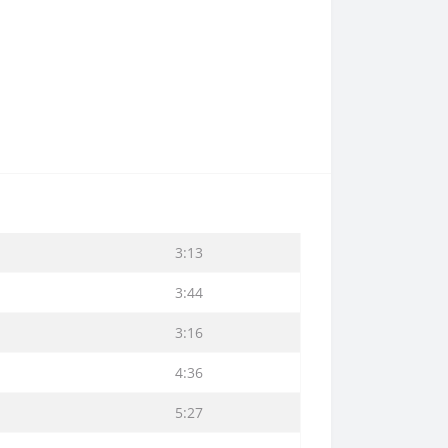
3:13
3:44
3:16
4:36
5:27