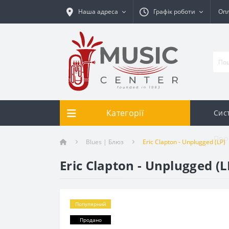
Наша адреса
Графік роботи
Опл
Категорії
Сис
Про
Blues | Блюз
Eric Clapton - Unplugged (LP)
Eric Clapton - Unplugged (L
Популярний
Продано