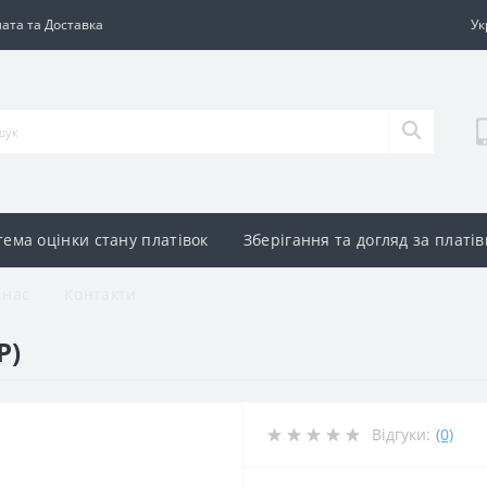
ата та Доставка
Ук
тема оцінки стану платівок
Зберігання та догляд за платі
 нас
Контакти
P)
Відгуки:
(0)