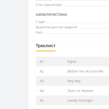
Стан підкатегорія
ХАРАКТЕРИСТИКИ
Студія
Додаткові дані про видання
Pack
Треклист
A1
Signe
A2
Before You Accuse Me
A3
Hey Hey
A4
Tears In Heaven
A5
Lonely Stranger