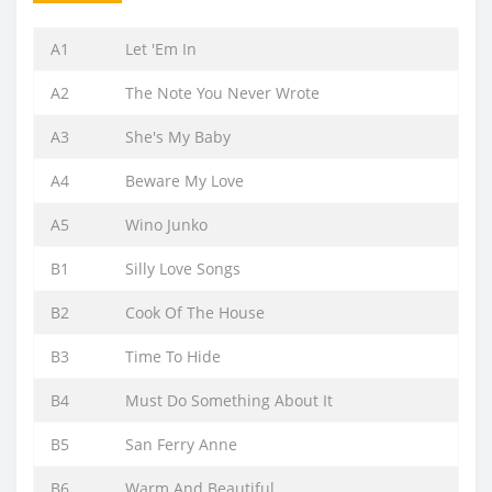
A1
Let 'Em In
A2
The Note You Never Wrote
A3
She's My Baby
A4
Beware My Love
A5
Wino Junko
B1
Silly Love Songs
B2
Cook Of The House
B3
Time To Hide
B4
Must Do Something About It
B5
San Ferry Anne
B6
Warm And Beautiful