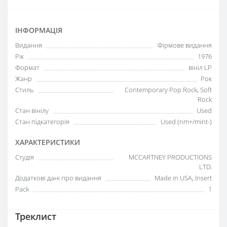
ІНФОРМАЦІЯ
Видання
Фірмове видання
Рік
1976
Формат
вініл LP
Жанр
Рок
Стиль
Contemporary Pop Rock, Soft
Rock
Стан вінілу
Used
Стан підкатегорія
Used (nm+/mint-)
ХАРАКТЕРИСТИКИ
Студія
MCCARTNEY PRODUCTIONS
LTD.
Додаткові дані про видання
Made in USA, Insert
Pack
1
Треклист