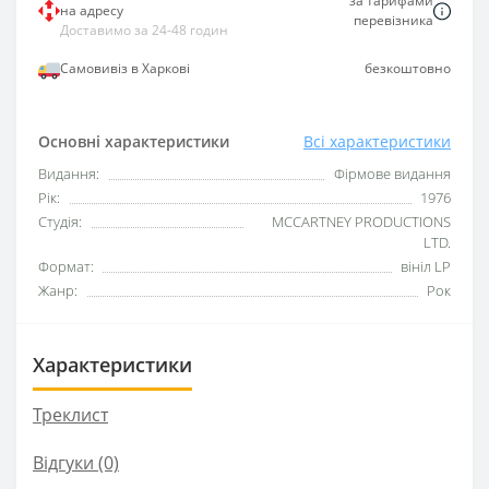
за тарифами
на адресу
перевізника
Доставимо за 24-48 годин
Самовивіз в Харкові
безкоштовно
Основні характеристики
Всі характеристики
Видання:
Фірмове видання
Рік:
1976
Студія:
MCCARTNEY PRODUCTIONS
LTD.
Формат:
вініл LP
Жанр:
Рок
Характеристики
Треклист
Відгуки (0)