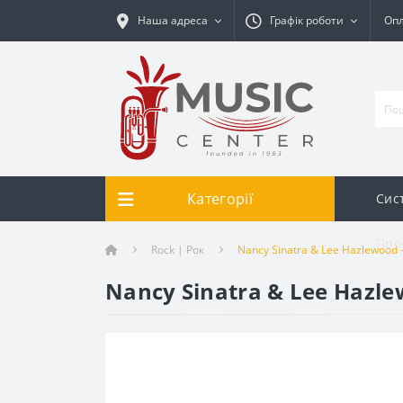
Наша адреса
Графік роботи
Опл
Категорії
Сис
Про
Rock | Рок
Nancy Sinatra & Lee Hazlewood –
Nancy Sinatra & Lee Hazle