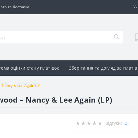
ата та Доставка
Ук
тема оцінки стану платівок
Зберігання та догляд за платі
 нас
Контакти
 Nancy & Lee Again (LP)
wood – Nancy & Lee Again (LP)
Відгуки:
(0)