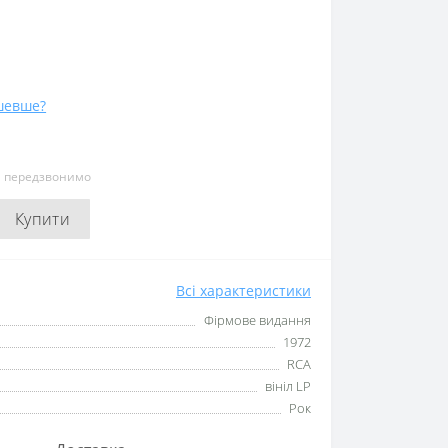
шевше?
и передзвонимо
Купити
Всі характеристики
Фірмове видання
1972
RCA
вініл LP
Рок