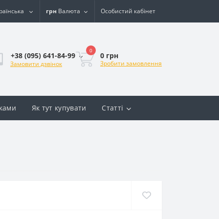
раїнська
грн
Валюта
Особистий кабінет
0
0 грн
+38 (095) 641-84-99
Зробити замовлення
Замовити дзвінок
вками
Як тут купувати
Статті