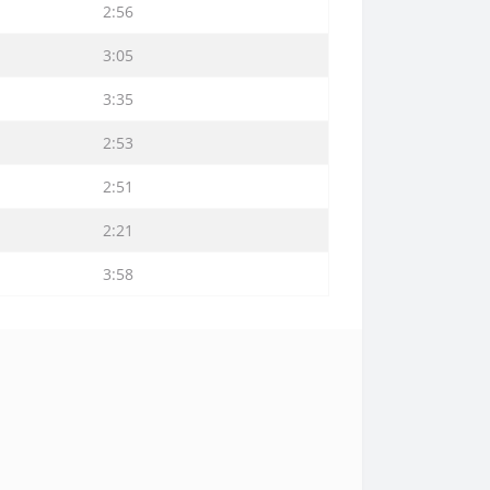
2:56
3:05
3:35
2:53
2:51
2:21
3:58