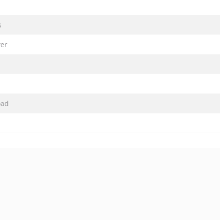
s
er
oad