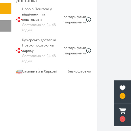
Доставка
Новою Поштою у
відділення та
за тарифами
поштомати
перевізника
Доставимо за 24-48
годин
Кур'єрська доставка
Новою поштою на
за тарифами
адресу
перевізника
Доставимо за 24-48
годин
Самовивіз в Харкові
безкоштовно
0
0