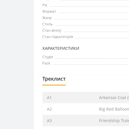
Рік
Формат
Жанр
Стиль
Стан вінілу
Стан підкатегорія
ХАРАКТЕРИСТИКИ
Студія
Pack
Треклист
A1
Arkansas Coal (
A2
Big Red Balloo
A3
Friendship Trai