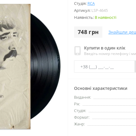
Студія:
RCA
Артикул:
LSP-4645
Наявність:
В наявності
748 грн
Знайшли де
Купити в один клік
Введіть номер телефону і м
Основні характеристики
Видання:
Рік:
Студія:
Формат:
Жанр: