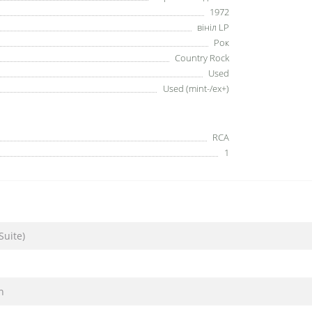
1972
вініл LP
Рок
Country Rock
Used
Used (mint-/ex+)
RCA
1
Suite)
n
n