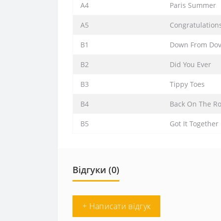
A4
Paris Summer
A5
Congratulation
B1
Down From Dov
B2
Did You Ever
B3
Tippy Toes
B4
Back On The R
B5
Got It Together
Відгуки (0)
+ Написати відгук